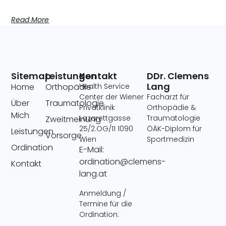
Read More
Sitemap
Leistungen
Kontakt
DDr. Clemens
Lang
Home
Orthopädie
Health Service
Center der Wiener
Facharzt für
Über
Traumatologie
Privatklinik
Orthopädie &
Mich
Lazarettgasse
Traumatologie
Zweitmeinung
25/2.OG/11 1090
ÖÄK-Diplom für
Leistungen
Vorsorge
Wien
Sportmedizin
Ordination
E-Mail:
ordination@clemens-
Kontakt
lang.at
Anmeldung /
Termine für die
Ordination: